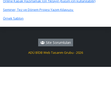
Online Kapak Hazırlamak İçin Tıklayın (basım için kullanılabilir)
Seminer, Tez ve Dönem Projesi Yazım Kılavuzu
Örnek Şablon
Site Sorumluları
ADÜ BİDB Web Tasarım Grubu - 2026