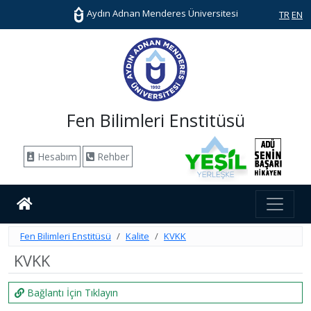
Aydın Adnan Menderes Üniversitesi
TR
EN
Fen Bilimleri Enstitüsü
Hesabım
Rehber
Fen Bilimleri Enstitüsü
Kalite
KVKK
KVKK
Bağlantı İçin Tıklayın