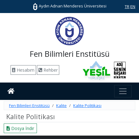
Aydın Adnan Menderes Üniversitesi
TR
EN
Fen Bilimleri Enstitüsü
Hesabım
Rehber
Fen Bilimleri Enstitüsü
Kalite
Kalite Politikası
Kalite Politikası
Dosya İndir