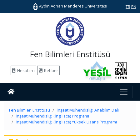
Aydın Adnan Menderes Üniversitesi
TR
EN
Fen Bilimleri Enstitüsü
Hesabım
Rehber
Fen Bilimleri Enstitüsü
İnşaat Mühendisliği Anabilim Dalı
İnşaat Mühendisliği (İngilizce) Programı
İnşaat Mühendisliği (İngilizce) Yüksek Lisans Programı