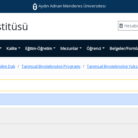
Aydın Adnan Menderes Üniversitesi
stitüsü
Hesab
Kalite
Eğitim-Öğretim
Mezunlar
Öğrenci
Belgeler/Forml
ilim Dalı
Tarımsal Biyoteknoloji Programı
Tarımsal Biyoteknoloji Yük