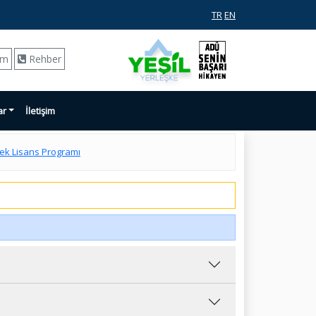
TR
EN
ım
Rehber
ar
İletişim
sek Lisans Programı