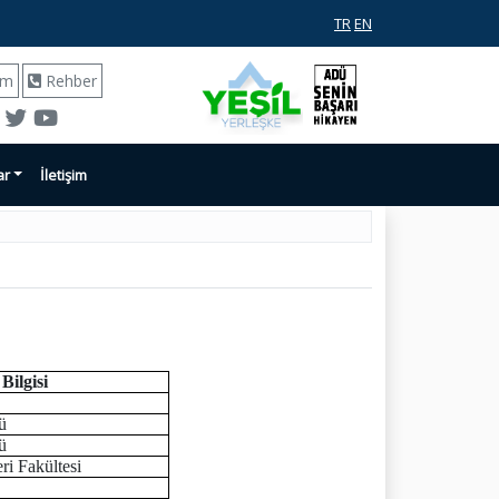
TR
EN
ım
Rehber
ar
İletişim
ilgisi
ü
ü
ri Fakültesi