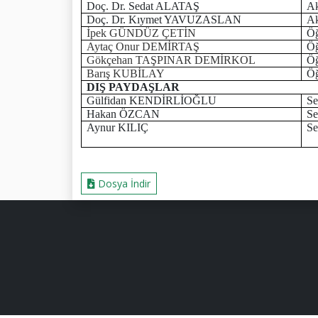
Doç. Dr. Sedat ALATAŞ
Ak
Doç. Dr. Kıymet YAVUZASLAN
Ak
İpek GÜNDÜZ ÇETİN
Öğ
Aytaç Onur DEMİRTAŞ
Öğ
Gökçehan TAŞPINAR DEMİRKOL
Öğ
Barış KUBİLAY
Öğ
DIŞ PAYDAŞLAR
Gülfidan KENDİRLİOĞLU
Se
Hakan ÖZCAN
Se
Aynur KILIÇ
Se
Dosya İndir