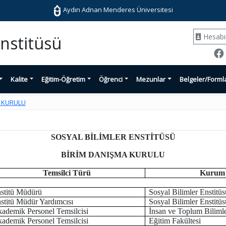
Aydın Adnan Menderes Üniversitesi
Hesab
Enstitüsü
Kalite
Eğitim-Öğretim
Öğrenci
Mezunlar
Belgeler/Forml
A KURULU
SOSYAL BİLİMLER ENSTİTÜSÜ
BİRİM DANIŞMA KURULU
Temsilci Türü
Kurum B
stitü Müdürü
Sosyal Bilimler Enstitüs
stitü Müdür Yardımcısı
Sosyal Bilimler Enstitüs
ademik Personel Temsilcisi
İnsan ve Toplum Bilimle
ademik Personel Temsilcisi
Eğitim Fakültesi