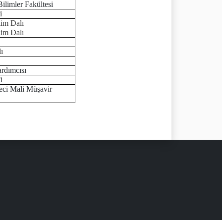
 Bilimler Fakültesi
i
lim Dalı
lim Dalı
lı
ardımcısı
ü
eci Mali Müşavir