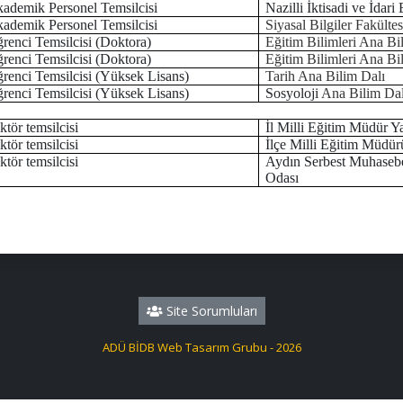
ademik Personel Temsilcisi
Nazilli İktisadi ve İdari
ademik Personel Temsilcisi
Siyasal Bilgiler Fakültes
renci Temsilcisi (Doktora)
Eğitim Bilimleri Ana Bi
renci Temsilcisi (Doktora)
Eğitim Bilimleri Ana Bi
renci Temsilcisi (Yüksek Lisans)
Tarih Ana Bilim Dalı
renci Temsilcisi (Yüksek Lisans)
Sosyoloji
Ana Bilim Da
ktör temsilcisi
İl Milli Eğitim Müdür Y
ktör temsilcisi
İlçe Milli Eğitim Müdür
ktör temsilcisi
Aydın Serbest Muhaseb
Odası
Site Sorumluları
ADÜ BİDB Web Tasarım Grubu - 2026