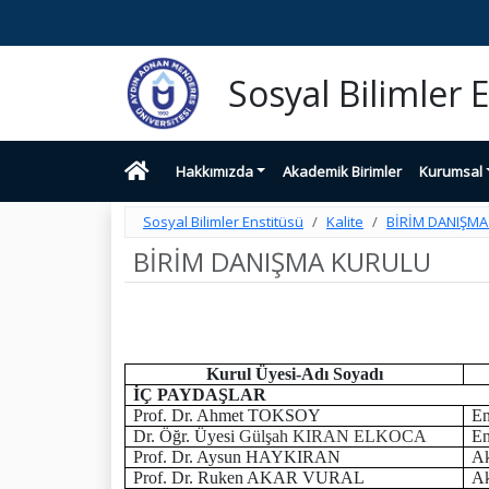
Sosyal Bilimler 
Hakkımızda
Akademik Birimler
Kurumsal
Sosyal Bilimler Enstitüsü
Kalite
BİRİM DANIŞM
BİRİM DANIŞMA KURULU
Kurul Üyesi-Adı Soyadı
İÇ PAYDAŞLAR
Prof. Dr. Ahmet TOKSOY
En
Dr. Öğr. Üyesi
Gülşah KIRAN ELKOCA
En
Prof. Dr. Aysun HAYKIRAN
Ak
Prof. Dr. Ruken AKAR VURAL
Ak