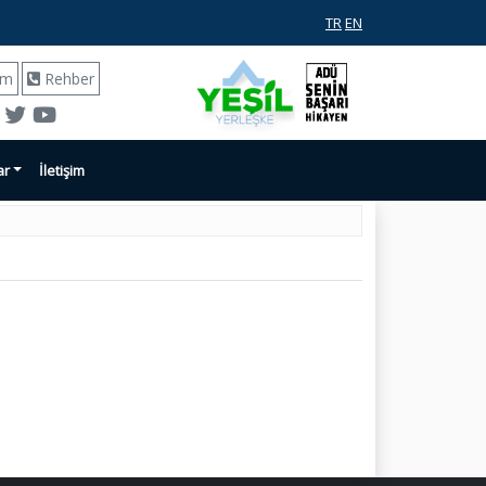
TR
EN
ım
Rehber
ar
İletişim