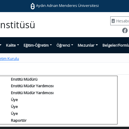
Aydın Adnan Menderes Üniversitesi
Hesab
Enstitüsü
Kalite
Eğitim-Öğretim
Öğrenci
Mezunlar
Belgeler/Forml
etim Kurulu
Enstitü Müdürü
Enstitü Müdür Yardımcısı
Enstitü Müdür Yardımcısı
Üye
Üye
Üye
Raportör