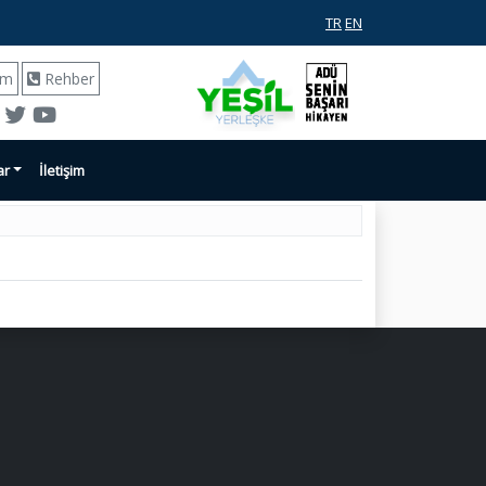
TR
EN
ım
Rehber
ar
İletişim