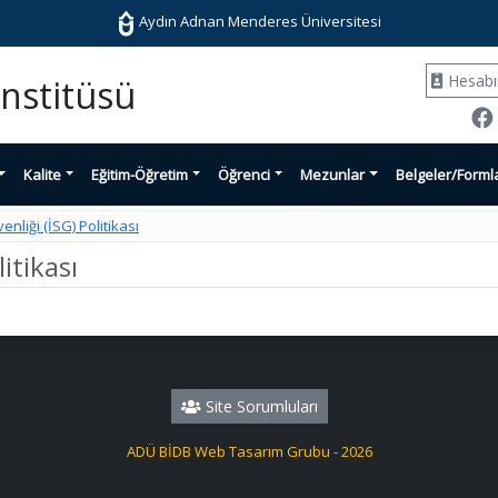
Aydın Adnan Menderes Üniversitesi
Hesab
Enstitüsü
Kalite
Eğitim-Öğretim
Öğrenci
Mezunlar
Belgeler/Forml
enliği (İSG) Politikası
litikası
Site Sorumluları
ADÜ BİDB Web Tasarım Grubu - 2026