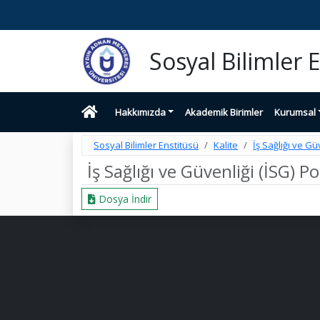
Sosyal Bilimler 
Hakkımızda
Akademik Birimler
Kurumsal
Sosyal Bilimler Enstitüsü
Kalite
İş Sağlığı ve Güv
İş Sağlığı ve Güvenliği (İSG) Po
Dosya İndir